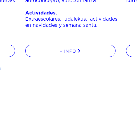
uevas
autoconcepto, autoconfianza.
surf!
Actividades:
Extraescolares, udalekus, actividades
en navidades y semana santa.
+ INFO