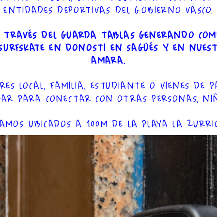
ENTIDADES DEPORTIVAS DEL GOBIERNO VASCO.
 TRAVÉS DEL GUARDA TABLAS GENERANDO COMU
SURFSKATE EN DONOSTI EN SAGÜÉS Y EN NUES
AMARA.
ERES LOCAL, FAMILIA, ESTUDIANTE O VIENES DE 
UGAR PARA CONECTAR CON OTRAS PERSONAS, NIÑ
AMOS UBICADOS A 100M DE LA PLAYA LA ZURRI