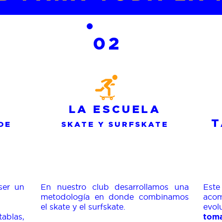
02
LA ESCUELA
T
DE
SKATE Y SURFSKATE
ser un
En nuestro club desarrollamos una
Este
metodología en donde combinamos
aco
el skate y el surfskate.
evol
ablas,
tom