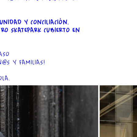
NIDAD Y CONCILIACIÓN.
TRO SKATEPARK CUBIERTO EN
PASO
@S Y FAMILIAS!
OLA.