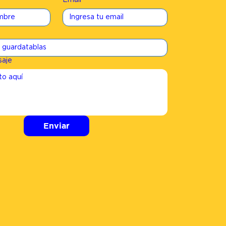
Email
*
saje
Enviar