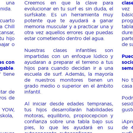
, una
Creemos en que la clave para
clas
nida.
evolucionar en tu surf es sin duda, el
vez 
surfskate. Es un herramienta muy
bási
cuarto
potente que te ayudará a ganar
prog
 Chill
memoria muscular y a practicar una y
tab
nsar,
otra vez aquellos errores que puedas
dur
tu hijo
estar cometiendo dentro del agua.
part
bajar o
de s
Nuestras clases infantiles son
impartidas con un enfoque lúdico y
Pued
es con
ayudaran a preparar el terreno a tus
soc
ogable
.
hijos para cuando decidan ir a una
sema
 tiene
escuela de surf. Además, la mayoría
de nuestros monitores tienen un
No t
grado medio o superior en el ámbito
casa
utar de
infantil.
ros de
Podr
Al iniciar desde edades tempranas,
sesi
, YOW,
tus hijos desarrollarán habilidades
gust
Eskola,
motoras, equilibrio, propiocepcion y
confianza sobre una tabla bajo sus
¡Apr
pies, lo que les ayudará en su
de 4