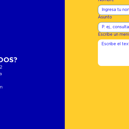
Nombre
Asunto
Escribe un men
DOS?
02
a
om