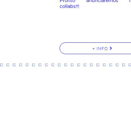
Pronto anunciaremos n
collabs!!!
+ INFO