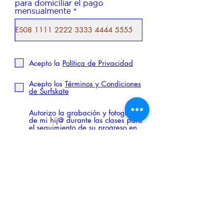
para domiciliar el pago
mensualmente
Acepto la
Política de Privacidad
Acepto los
Términos y Condiciones
de Surfskate
Autorizo la grabación y fotografía
de mi hij@ durante las clases para
el seguimiento de su progreso en
el deporte, así como el envío de
dicho material al grupo de
WhatsApp en el que estoy inscrit@
o en el que se encuentra inscrit@
mi hij@.
Autorizo el uso de las grabaciones
y fotografías tomadas durante las
clases de surfskate para la
promoción del servicio en redes
sociales (Instagram, página web).