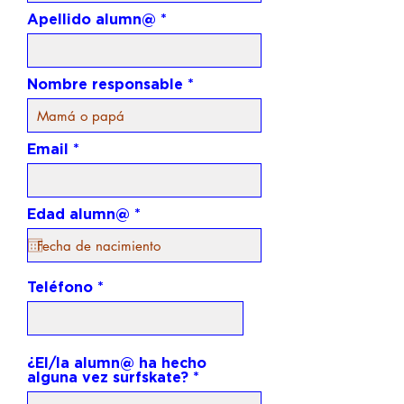
Apellido alumn@
Nombre responsable
Email
r
Edad alumn@
*
e
q
u
i
r
Teléfono
e
d
¿El/la alumn@ ha hecho
alguna vez surfskate?