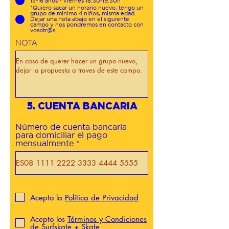
13-16 años - Viernes 18:30-19:30h
*Quiero sacar un horario nuevo, tengo un
grupo de minimo 4 niños, misma edad.
Dejar una nota abajo en el siguiente
campo y nos pondremos en contacto con
vosotr@s.
NOTA
5. CUENTA BANCARIA
Número de cuenta bancaria
para domiciliar el pago
mensualmente
Acepto la
Política de Privacidad
Acepto los
Términos y Condiciones
de Surfskate + Skate