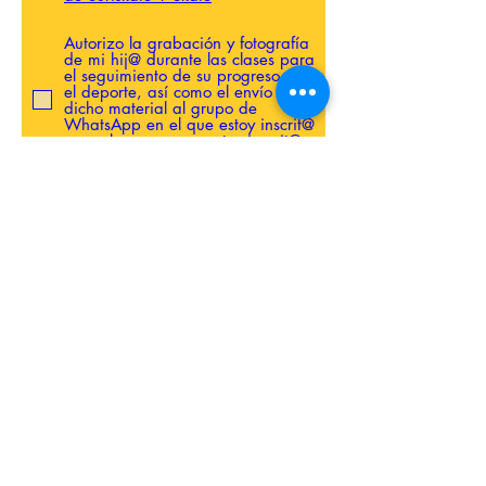
Autorizo la grabación y fotografía
de mi hij@ durante las clases para
el seguimiento de su progreso en
el deporte, así como el envío de
dicho material al grupo de
WhatsApp en el que estoy inscrit@
o en el que se encuentra inscrit@
mi hij@.
Autorizo el uso de las grabaciones
y fotografías tomadas durante las
clases de surfskate para la
promoción del servicio en redes
sociales (Instagram, página web).
Para la inscripción del curso de
Surfskate 2025/2026 los pagos
serán remesados a la cuenta
bancaria suscrita previamente.
Autorizo a Surf Garage Club
Deportivo a que me debite la
mensualidad del curso según los
meses estipulados en el T&C de
Surfskate+Skate. En caso de no
aceptar no se podrá realizar la
inscripción al curso.