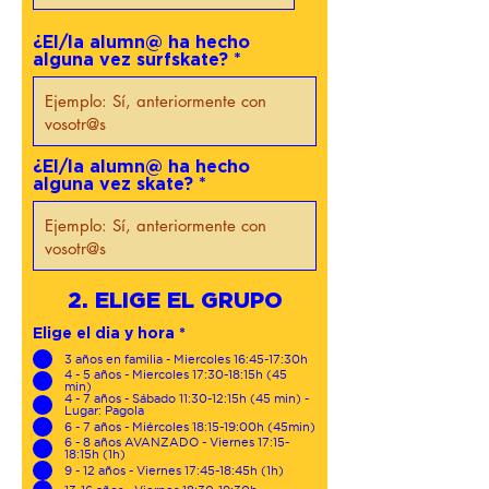
¿El/la alumn@ ha hecho
alguna vez surfskate?
¿El/la alumn@ ha hecho
alguna vez skate?
2. ELIGE EL GRUPO
O
Elige el dia y hora
*
b
3 años en familia - Miercoles 16:45-17:30h
l
4 - 5 años - Miercoles 17:30-18:15h (45
i
min)
g
4 - 7 años - Sábado 11:30-12:15h (45 min) -
a
Lugar: Pagola
t
6 - 7 años - Miércoles 18:15-19:00h (45min)
o
6 - 8 años AVANZADO - Viernes 17:15-
r
18:15h (1h)
i
9 - 12 años - Viernes 17:45-18:45h (1h)
o